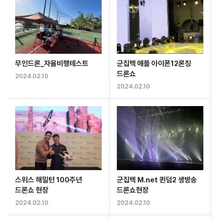
무인드론_자율비행테스트
군집텍 애플 아이폰12론칭
드론쇼
2024.02.10
2024.02.10
스위스 해밀턴 100주년
군집텍 M.net 퀸덤2 생방송
드론쇼 현장
드론쇼현장
2024.02.10
2024.02.10